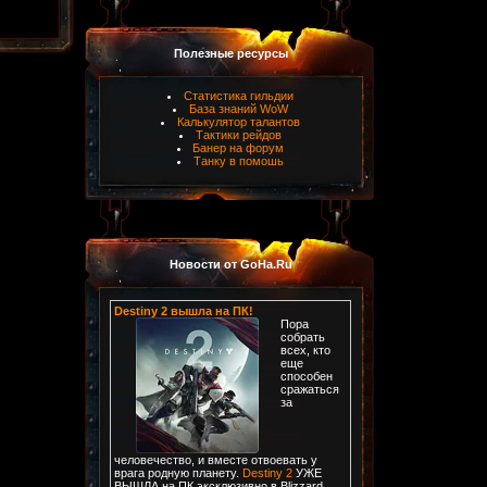
Полезные ресурсы
Статистика гильдии
База знаний WoW
Калькулятор талантов
Тактики рейдов
Банер на форум
Танку в помошь
Новости от GoHa.Ru
Destiny 2 вышла на ПК!
Пора
собрать
всех, кто
еще
способен
сражаться
за
человечество, и вместе отвоевать у
врага родную планету.
Destiny 2
УЖЕ
ВЫШЛА на ПК эксклюзивно в Blizzard