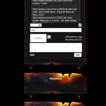
500
Wowhead