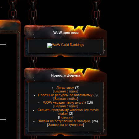
WoW прогресс
Новости форума
Лигаставок
(7)
[
Барная стойка
]
Полезные ресурсы по Катаклизму
(6)
[
Барная стойка
]
WOW украдет твою душу))
(16)
[
Барная стойка
]
Скачать программу windows live movie
maker
(2)
[
Новости
]
Заявка на вступление в Гильдию.
(26)
[
Заявки на вступление
]