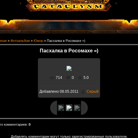
вная
»
Фотоальбом
»
Юмор
» Пасхалка в Росомахе =)
Пасхалка в Росомахе =)
714
0
5.0
В реальном размере
Добавлено
08.05.2011
Серый
1600x1000
/ 70.6Kb
го комментариев
:
0
Добавлять комментарии могут только зарегистрированные пользователи.