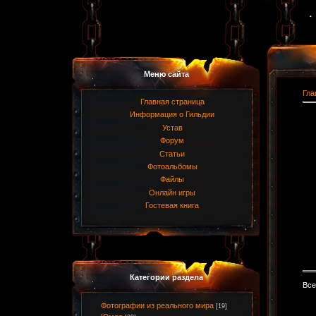
Меню сайта
Гла
Главная страница
Информация о Гильдии
Устав
Форум
Статьи
Фотоальбомы
Файлы
Онлайн игры
Гостевая книга
Категории раздела
Все
Фотографии из реального мира
[19]