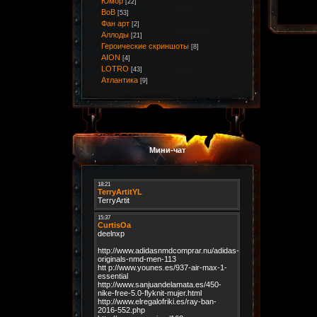
Юмор
[22]
ВоВ
[53]
Фан арт
[2]
Аллоды
[21]
Героические скриншоты
[8]
AION
[4]
LOTRO
[43]
Атлантика
[9]
Мини-чат