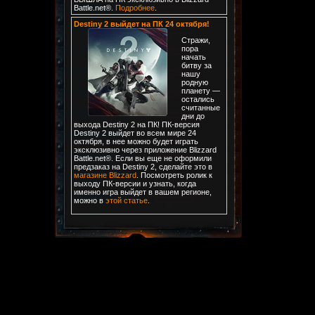
Battle.net®.
Подробнее
.
Destiny 2 выйдет на ПК 24 октября!
Стражи,
пора
начать
битву за
нашу
родную
планету —
остались
считанные
дни до
выхода Destiny 2 на ПК! ПК-версия
Destiny 2 выйдет во всем мире 24
октября, в нее можно будет играть
эксклюзивно через приложение Blizzard
Battle.net®. Если вы еще не оформили
предзаказ на Destiny 2, сделайте это в
магазине Blizzard
. Посмотреть ролик к
выходу ПК-версии и узнать, когда
именно игра выйдет в вашем регионе,
можно в
этой статье
.