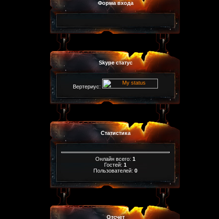
Форма входа
Skype статус
Вертериус:
Статистика
Онлайн всего:
1
Гостей:
1
Пользователей:
0
Отсчет