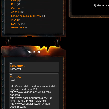
Юмор
[22]
ВоВ
[53]
Добавлять к
Фан арт
[2]
Аллоды
[21]
Героические скриншоты
[8]
AION
[4]
LOTRO
[43]
Атлантика
[9]
Мини-чат