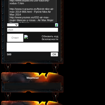
500
Wowhead