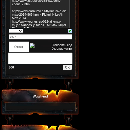
500
Wowhead