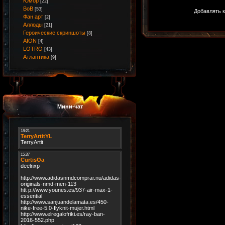
Юмор
[22]
ВоВ
[53]
Добавлять к
Фан арт
[2]
Аллоды
[21]
Героические скриншоты
[8]
AION
[4]
LOTRO
[43]
Атлантика
[9]
Мини-чат