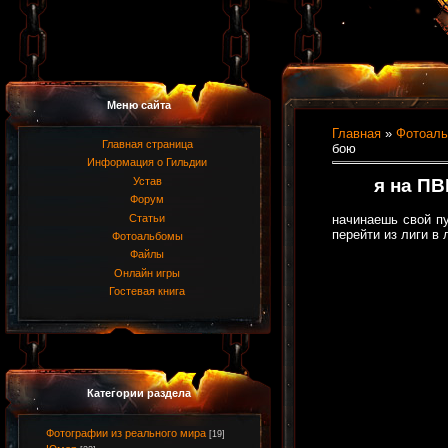
Меню сайта
Главная
»
Фотоал
Главная страница
бою
Информация о Гильдии
я на ПВ
Устав
Форум
Статьи
начинаешь свой пу
перейти из лиги в 
Фотоальбомы
Файлы
Онлайн игры
Гостевая книга
Категории раздела
Фотографии из реального мира
[19]