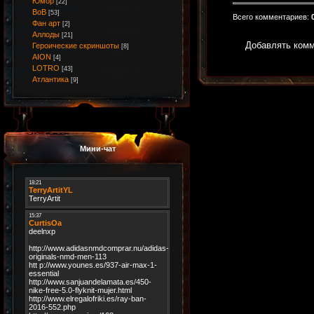
Юмор
[22]
ВоВ
[53]
Всего комментариев
:
Фан арт
[2]
Аллоды
[21]
Добавлять комм
Героические скриншоты
[8]
AION
[4]
LOTRO
[43]
Атлантика
[9]
Мини-чат