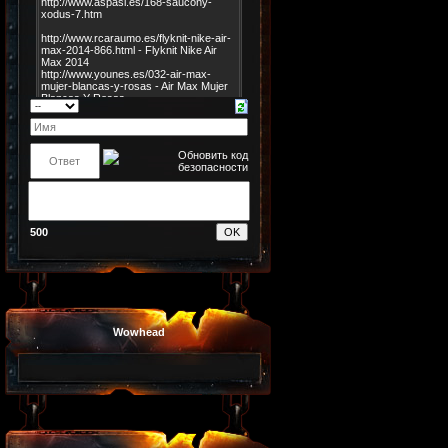
500
Wowhead