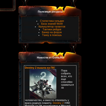
Полезные ресурсы
Статистика гильдии
База знаний WoW
Калькулятор талантов
Тактики рейдов
Банер на форум
Танку в помошь
Новости от GoHa.Ru
Destiny 2 вышла на ПК!
Пора
собрать
всех, кто
еще
способен
сражаться
за
человечество, и вместе отвоевать у
врага родную планету.
Destiny 2
УЖЕ
ВЫШЛА на ПК эксклюзивно в Blizzard