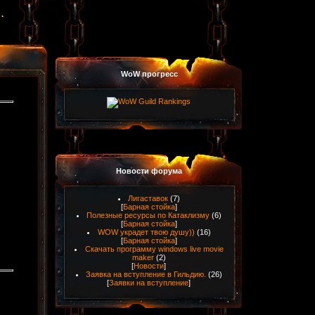
WoW прогресс
Новости форума
Лигаставок
(7)
[
Барная стойка
]
Полезные ресурсы по Катаклизму
(6)
[
Барная стойка
]
WOW украдет твою душу))
(16)
[
Барная стойка
]
Скачать программу windows live movie
maker
(2)
[
Новости
]
Заявка на вступление в Гильдию.
(26)
[
Заявки на вступление
]