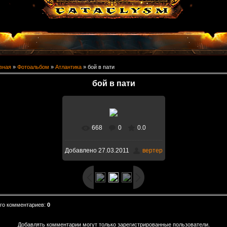
вная
»
Фотоальбом
»
Атлантика
» бой в пати
бой в пати
668
0
0.0
В реальном размере
Добавлено
27.03.2011
вертер
1600x900
/ 239.8Kb
го комментариев
:
0
Добавлять комментарии могут только зарегистрированные пользователи.