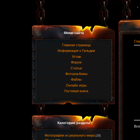
Меню сайта
Гла
Главная страница
Информация о Гильдии
Устав
Форум
Статьи
Фотоальбомы
Файлы
Онлайн игры
Гостевая книга
Категории раздела
Все
Фотографии из реального мира
[19]