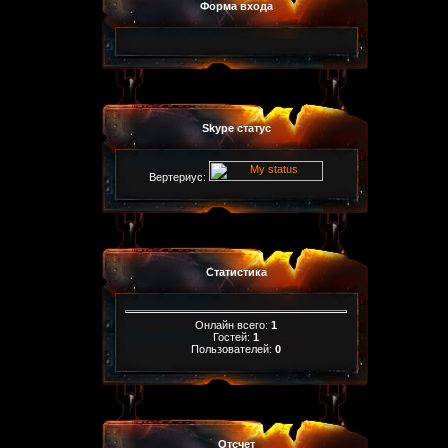
Форма входа
Skype статус
Вертериус:
Статистика
Онлайн всего:
1
Гостей:
1
Пользователей:
0
Отсчет