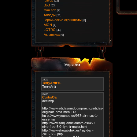
Юмор
[22]
ВоВ
[53]
Фан арт
[2]
Аллоды
[21]
Героические скриншоты
[8]
AION
[4]
LOTRO
[43]
Атлантика
[9]
Мини-чат