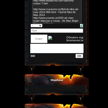
500
Wowhead