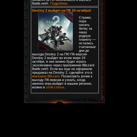
Battle.net®.
Подробнее
.
Destiny 2 выйдет на ПК 24 октября!
Стражи,
пора
начать
битву за
нашу
родную
планету —
остались
считанные
дни до
выхода Destiny 2 на ПК! ПК-версия
Destiny 2 выйдет во всем мире 24
октября, в нее можно будет играть
эксклюзивно через приложение Blizzard
Battle.net®. Если вы еще не оформили
предзаказ на Destiny 2, сделайте это в
магазине Blizzard
. Посмотреть ролик к
выходу ПК-версии и узнать, когда
именно игра выйдет в вашем регионе,
можно в
этой статье
.